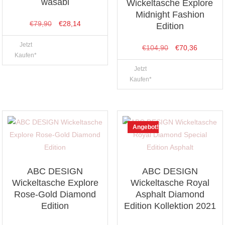
wasabi
Wickeltasche Explore
Midnight Fashion
Ursprünglicher
Aktueller
€
79,90
€
28,14
Edition
Preis
Preis
Jetzt
Ursprünglicher
Aktueller
€
104,90
€
70,36
war:
ist:
Kaufen*
Preis
Preis
€79,90
€28,14.
Jetzt
war:
ist:
Kaufen*
€104,90
€70,36.
Angebot!
ABC DESIGN
ABC DESIGN
Wickeltasche Explore
Wickeltasche Royal
Rose-Gold Diamond
Asphalt Diamond
Edition
Edition Kollektion 2021