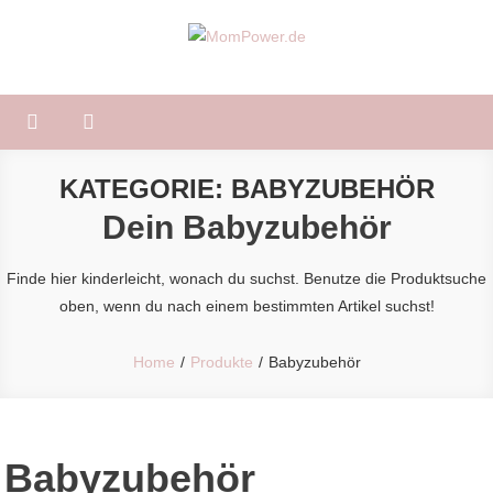
Skip
to
MomPower.de
Für Mütter und Kinder!
content
KATEGORIE:
BABYZUBEHÖR
Dein Babyzubehör
Finde hier kinderleicht, wonach du suchst. Benutze die Produktsuche
oben, wenn du nach einem bestimmten Artikel suchst!
Home
Produkte
Babyzubehör
Babyzubehör