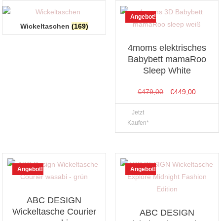
Angebot!
Wickeltaschen
(169)
4moms elektrisches
Babybett mamaRoo
Sleep White
Ursprünglicher
Aktuelle
€
479,00
€
449,00
Preis
Preis
Jetzt
war:
ist:
Kaufen*
€479,00
€449,00
Angebot!
Angebot!
ABC DESIGN
Wickeltasche Courier
ABC DESIGN