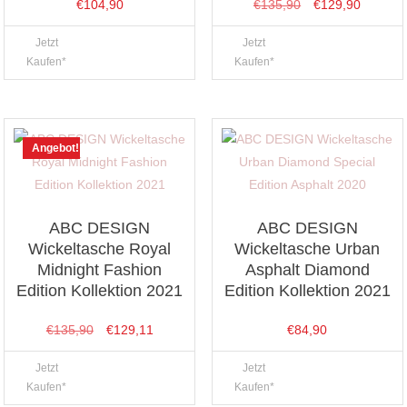
Ursprünglicher
Aktuelle
€
104,90
€
135,90
€
129,90
Preis
Preis
Jetzt
Jetzt
war:
ist:
Kaufen*
Kaufen*
€135,90
€129,90
Angebot!
ABC DESIGN
ABC DESIGN
Wickeltasche Royal
Wickeltasche Urban
Midnight Fashion
Asphalt Diamond
Edition Kollektion 2021
Edition Kollektion 2021
Ursprünglicher
Aktueller
€
135,90
€
129,11
€
84,90
Preis
Preis
Jetzt
Jetzt
war:
ist:
Kaufen*
Kaufen*
€135,90
€129,11.