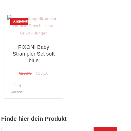
Angebot!
FIXONI Baby
Strampler Set soft
blue
Ursprünglicher
Aktueller
€
28,95
€
23,16
Preis
Preis
Jetzt
war:
ist:
Kaufen*
€28,95
€23,16.
Finde hier dein Produkt
Suchen