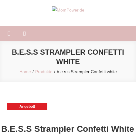
Skip
to
MomPower.de
Für Mütter und Kinder!
content
B.E.S.S STRAMPLER CONFETTI
WHITE
Home
Produkte
b.e.s.s Strampler Confetti white
Angebot!
B.e.s.s Strampler Confetti White