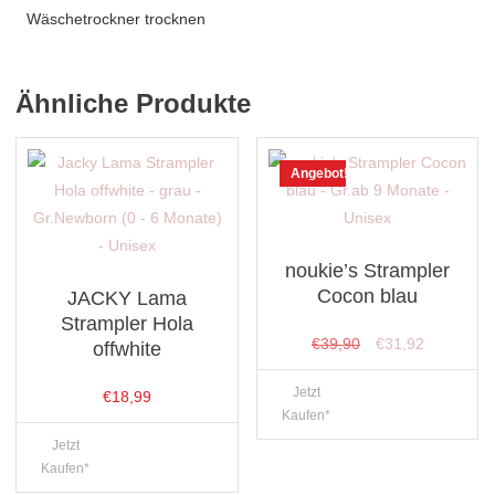
Wäschetrockner trocknen
Ähnliche Produkte
Angebot!
noukie’s Strampler
Cocon blau
JACKY Lama
Strampler Hola
Ursprünglicher
Aktueller
€
39,90
€
31,92
offwhite
Preis
Preis
Jetzt
€
18,99
war:
ist:
Kaufen*
€39,90
€31,92.
Jetzt
Kaufen*