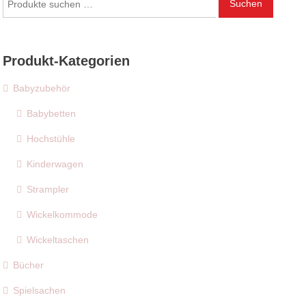
Suchen
nach:
Produkt-Kategorien
Babyzubehör
Babybetten
Hochstühle
Kinderwagen
Strampler
Wickelkommode
Wickeltaschen
Bücher
Spielsachen