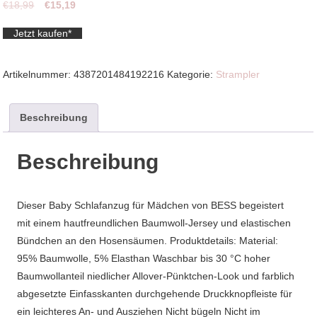
Ursprünglicher
Aktueller
€
18,99
€
15,19
Preis
Preis
Jetzt kaufen*
war:
ist:
€18,99
€15,19.
Artikelnummer:
4387201484192216
Kategorie:
Strampler
Beschreibung
Beschreibung
Dieser Baby Schlafanzug für Mädchen von BESS begeistert
mit einem hautfreundlichen Baumwoll-Jersey und elastischen
Bündchen an den Hosensäumen. Produktdetails: Material:
95% Baumwolle, 5% Elasthan Waschbar bis 30 °C hoher
Baumwollanteil niedlicher Allover-Pünktchen-Look und farblich
abgesetzte Einfasskanten durchgehende Druckknopfleiste für
ein leichteres An- und Ausziehen Nicht bügeln Nicht im