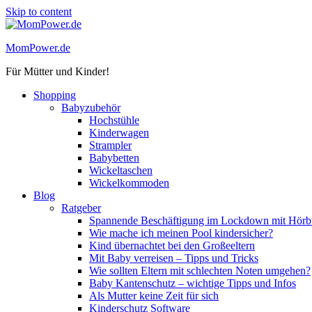
Skip to content
MomPower.de
Für Mütter und Kinder!
Shopping
Babyzubehör
Hochstühle
Kinderwagen
Strampler
Babybetten
Wickeltaschen
Wickelkommoden
Blog
Ratgeber
Spannende Beschäftigung im Lockdown mit Hörbü
Wie mache ich meinen Pool kindersicher?
Kind übernachtet bei den Großeeltern
Mit Baby verreisen – Tipps und Tricks
Wie sollten Eltern mit schlechten Noten umgehen?
Baby Kantenschutz – wichtige Tipps und Infos
Als Mutter keine Zeit für sich
Kinderschutz Software