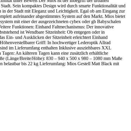
ibilität unter Beweis Der Mios ist der Inbegriff der urbanen
er Stadt. Sein kompaktes Design wird durch smarte Funktionalität und
in der Stadt mit Eleganz und Leichtigkeit. Egal ob am Eingang zur
omplett aufeinander abgestimmtes System auf den Markt. Mios bietet
system mit einer der ausgezeichneten cybex oder gb Babyschalen
Weitere Funktionen: Einhand Faltmechanismus: Der innovative
tstehend ist Wendbare Sitzeinheit: Ob entgegen oder in
s Ein- und Ausklicken der Sitzeinheit erleichtert Einhand
n Höhenverstellbarer Griff: In hochwertiger Lederoptik Allrad
sind im Lieferumfang enthalten Inklusive ausziehbares XXL
agen: An kälteren Tagen kann eine zusätzlich erhältliche
n: Maße (Länge/Breite/Höhe): 830 – 940 x 500 x 980 – 1080 mm Maße
belastbar bis 22 kg Lieferumfang: Mios Gestell Matt Black mit