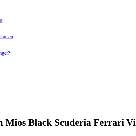
rt
skursen
0
nger?
ios Black Scuderia Ferrari Vi