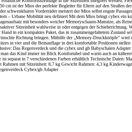
rhältliche Komfortsitzeinlage in die Sitzeinheit integriert werden. Flex
50 cm ist der Mios der perfekte Begleiter für Eltern auf den Straßen d
er schwenkbaren Vorderräder meistert der Mios selbst engste Passagen 
tem – Urbane Mobilität neu definiert Mit dem Mios bringt cybex ein k
wagenaufsatz mit besonders weicher Memoryschaum-Matratze, als Reise
aktiver Sitzeinheit wahlweise in oder entgegen der Schieberichtung. 
and in ein kompaktes Paket, das in zusammengefaltetem Zustand selbs
ewünschte Richtung bringen. Mithilfe der „Memory-Druckknöpfe“ wird da
itzes in vier und die Beinauflage in drei komfortable Positionen stelle
klusive: Das Regenverdeck und die cybex und gb Babyschalen Adapter 
man das Kind immer im Blick Komfortabel und warm auch an kälteren T
lage ist separat in 7 verschiedenen Farben erhältlich Technische Date
t Rahmen mit Sitzeinheit: 8,7 kg Gewicht Rahmen: 4,3 kg Kinderwagen 
Regenverdeck Cybex/gb Adapter