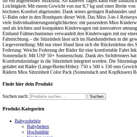
für ein angenehmes Sitzklima. An kälteren Tagen kann eine zusätzlich e
Leichtigkeit: Mit einem Gewicht von nur 8,7 kg und einer Breite von 
höchsten Komfort abgerundet. Dank seines geringen Radstandes und d
U-Bahn oder in den Boutiquen dieser Welt. Das Mios 3-in-1 Reisesys
viele Individualisierungsmöglichkeiten: mit passendem Mios Kinder
und als leichten und kompakten Kinderwagen mit innovativer atmungs
Einhand Faltmechanismus verwandelt den Kinderwagen mit nur einer H
Fahrtrichtung – die Sitzeinheit lässt sich im Handumdrehen in die g
Liegeverstellung: Mit nur einer Hand lässt sich die Rückenlehne des S
Federung: Weiche Federung der Räder für eine komfortable Fahrt In
Sonnendach: Mit USF 50+ Sonnenschutz. Dank des Sichtfensters hat 
Komfortsitzeinlage in die Sitzeinheit integriert werden. Die Sitzein
gefaltet mit Räder (Länge/Breite/Höhe): 750 x 500 x 330 mm Gewich
Rädern Mios Sitzeinheit Color Pack (Sonnendach und Kopfkissen) 
Finde hier dein Produkt
Suchen nach:
Suchen
Produkt-Kategorien
Babyzubehör
Babybetten
Hochstühle