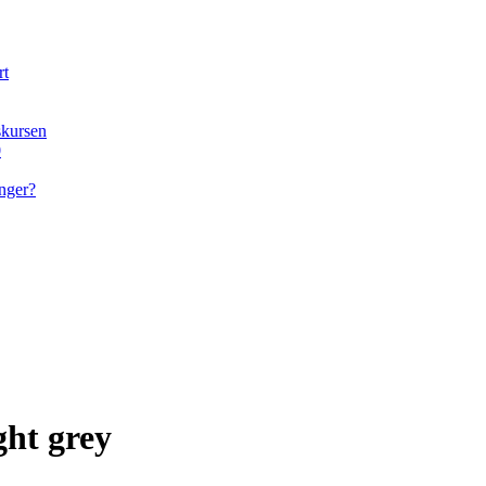
rt
skursen
0
nger?
ht grey