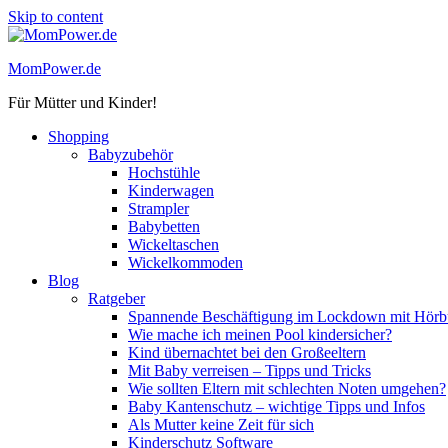
Skip to content
MomPower.de
Für Mütter und Kinder!
Shopping
Babyzubehör
Hochstühle
Kinderwagen
Strampler
Babybetten
Wickeltaschen
Wickelkommoden
Blog
Ratgeber
Spannende Beschäftigung im Lockdown mit Hörbü
Wie mache ich meinen Pool kindersicher?
Kind übernachtet bei den Großeeltern
Mit Baby verreisen – Tipps und Tricks
Wie sollten Eltern mit schlechten Noten umgehen?
Baby Kantenschutz – wichtige Tipps und Infos
Als Mutter keine Zeit für sich
Kinderschutz Software