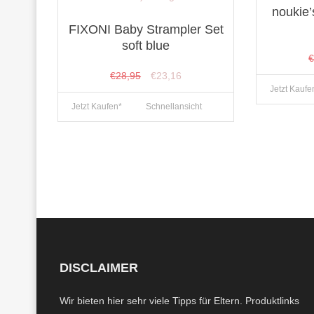
noukie
FIXONI Baby Strampler Set
soft blue
Ursprünglicher
Aktueller
€
28,95
€
23,16
Jetzt Kaufe
Preis
Preis
Jetzt Kaufen*
Schnellansicht
war:
ist:
€28,95
€23,16.
DISCLAIMER
Wir bieten hier sehr viele Tipps für Eltern. Produktlinks