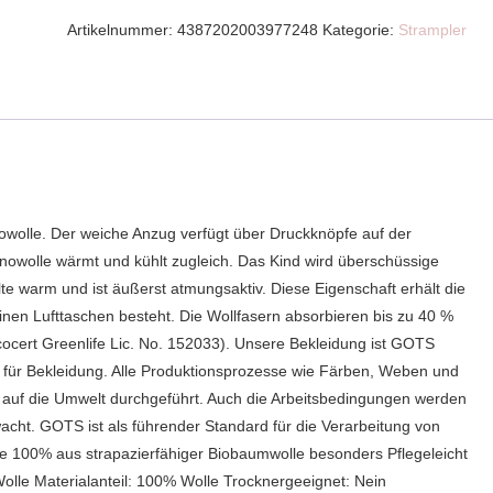
€47,50
€28,99.
Artikelnummer:
4387202003977248
Kategorie:
Strampler
wolle. Der weiche Anzug verfügt über Druckknöpfe auf der
inowolle wärmt und kühlt zugleich. Das Kind wird überschüssige
älte warm und ist äußerst atmungsaktiv. Diese Eigenschaft erhält die
einen Lufttaschen besteht. Die Wollfasern absorbieren bis zu 40 %
Ecocert Greenlife Lic. No. 152033). Unsere Bekleidung ist GOTS
ard für Bekleidung. Alle Produktionsprozesse wie Färben, Weben und
 auf die Umwelt durchgeführt. Auch die Arbeitsbedingungen werden
acht. GOTS ist als führender Standard für die Verarbeitung von
lle 100% aus strapazierfähiger Biobaumwolle besonders Pflegeleicht
 Wolle Materialanteil: 100% Wolle Trocknergeeignet: Nein