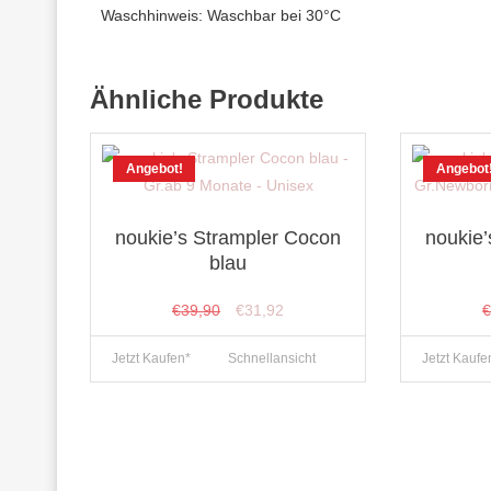
Waschhinweis: Waschbar bei 30°C
Ähnliche Produkte
Angebot!
Angebot
noukie’s Strampler Cocon
noukie
blau
Ursprünglicher
Aktueller
€
39,90
€
31,92
Preis
Preis
Jetzt Kaufen*
Schnellansicht
Jetzt Kaufe
war:
ist:
€39,90
€31,92.