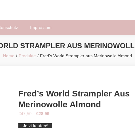
tenschutz
Impressum
ORLD STRAMPLER AUS MERINOWOL
Home
Produkte
Fred’s World Strampler aus Merinowolle Almond
Fred’s World Strampler Aus
Merinowolle Almond
Ursprünglicher
Aktueller
€
47,50
€
28,99
Preis
Preis
Jetzt kaufen*
war:
ist: