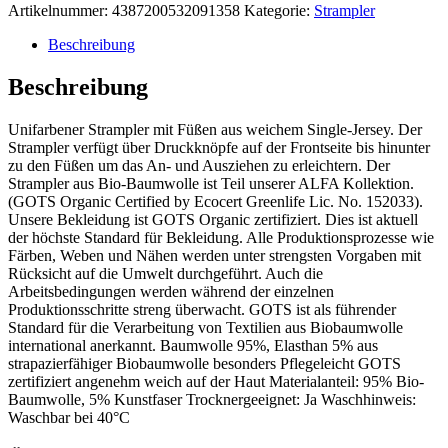
Artikelnummer:
4387200532091358
Kategorie:
Strampler
Beschreibung
Beschreibung
Unifarbener Strampler mit Füßen aus weichem Single-Jersey. Der
Strampler verfügt über Druckknöpfe auf der Frontseite bis hinunter
zu den Füßen um das An- und Ausziehen zu erleichtern. Der
Strampler aus Bio-Baumwolle ist Teil unserer ALFA Kollektion.
(GOTS Organic Certified by Ecocert Greenlife Lic. No. 152033).
Unsere Bekleidung ist GOTS Organic zertifiziert. Dies ist aktuell
der höchste Standard für Bekleidung. Alle Produktionsprozesse wie
Färben, Weben und Nähen werden unter strengsten Vorgaben mit
Rücksicht auf die Umwelt durchgeführt. Auch die
Arbeitsbedingungen werden während der einzelnen
Produktionsschritte streng überwacht. GOTS ist als führender
Standard für die Verarbeitung von Textilien aus Biobaumwolle
international anerkannt. Baumwolle 95%, Elasthan 5% aus
strapazierfähiger Biobaumwolle besonders Pflegeleicht GOTS
zertifiziert angenehm weich auf der Haut Materialanteil: 95% Bio-
Baumwolle, 5% Kunstfaser Trocknergeeignet: Ja Waschhinweis:
Waschbar bei 40°C