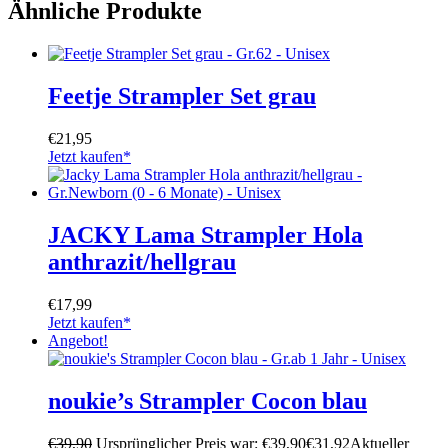
Ähnliche Produkte
Feetje Strampler Set grau
€
21,95
Jetzt kaufen*
JACKY Lama Strampler Hola
anthrazit/hellgrau
€
17,99
Jetzt kaufen*
Angebot!
noukie’s Strampler Cocon blau
€
39,90
Ursprünglicher Preis war: €39,90
€
31,92
Aktueller