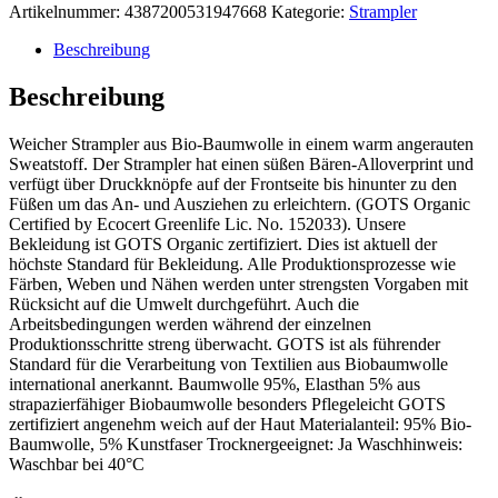
Artikelnummer:
4387200531947668
Kategorie:
Strampler
Beschreibung
Beschreibung
Weicher Strampler aus Bio-Baumwolle in einem warm angerauten
Sweatstoff. Der Strampler hat einen süßen Bären-Alloverprint und
verfügt über Druckknöpfe auf der Frontseite bis hinunter zu den
Füßen um das An- und Ausziehen zu erleichtern. (GOTS Organic
Certified by Ecocert Greenlife Lic. No. 152033). Unsere
Bekleidung ist GOTS Organic zertifiziert. Dies ist aktuell der
höchste Standard für Bekleidung. Alle Produktionsprozesse wie
Färben, Weben und Nähen werden unter strengsten Vorgaben mit
Rücksicht auf die Umwelt durchgeführt. Auch die
Arbeitsbedingungen werden während der einzelnen
Produktionsschritte streng überwacht. GOTS ist als führender
Standard für die Verarbeitung von Textilien aus Biobaumwolle
international anerkannt. Baumwolle 95%, Elasthan 5% aus
strapazierfähiger Biobaumwolle besonders Pflegeleicht GOTS
zertifiziert angenehm weich auf der Haut Materialanteil: 95% Bio-
Baumwolle, 5% Kunstfaser Trocknergeeignet: Ja Waschhinweis:
Waschbar bei 40°C