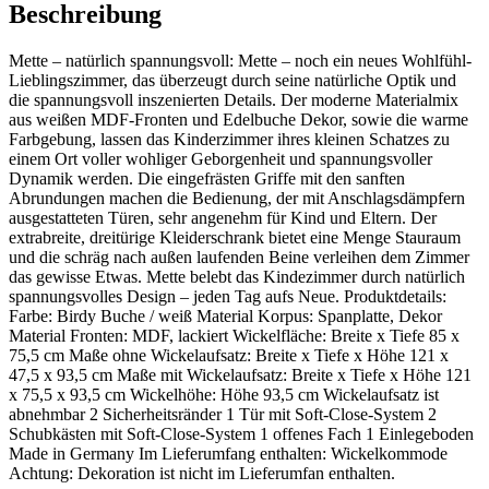
Beschreibung
Mette – natürlich spannungsvoll: Mette – noch ein neues Wohlfühl-
Lieblingszimmer, das überzeugt durch seine natürliche Optik und
die spannungsvoll inszenierten Details. Der moderne Materialmix
aus weißen MDF-Fronten und Edelbuche Dekor, sowie die warme
Farbgebung, lassen das Kinderzimmer ihres kleinen Schatzes zu
einem Ort voller wohliger Geborgenheit und spannungsvoller
Dynamik werden. Die eingefrästen Griffe mit den sanften
Abrundungen machen die Bedienung, der mit Anschlagsdämpfern
ausgestatteten Türen, sehr angenehm für Kind und Eltern. Der
extrabreite, dreitürige Kleiderschrank bietet eine Menge Stauraum
und die schräg nach außen laufenden Beine verleihen dem Zimmer
das gewisse Etwas. Mette belebt das Kindezimmer durch natürlich
spannungsvolles Design – jeden Tag aufs Neue. Produktdetails:
Farbe: Birdy Buche / weiß Material Korpus: Spanplatte, Dekor
Material Fronten: MDF, lackiert Wickelfläche: Breite x Tiefe 85 x
75,5 cm Maße ohne Wickelaufsatz: Breite x Tiefe x Höhe 121 x
47,5 x 93,5 cm Maße mit Wickelaufsatz: Breite x Tiefe x Höhe 121
x 75,5 x 93,5 cm Wickelhöhe: Höhe 93,5 cm Wickelaufsatz ist
abnehmbar 2 Sicherheitsränder 1 Tür mit Soft-Close-System 2
Schubkästen mit Soft-Close-System 1 offenes Fach 1 Einlegeboden
Made in Germany Im Lieferumfang enthalten: Wickelkommode
Achtung: Dekoration ist nicht im Lieferumfan enthalten.