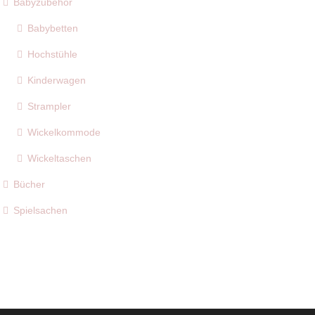
Babyzubehör
Babybetten
Hochstühle
Kinderwagen
Strampler
Wickelkommode
Wickeltaschen
Bücher
Spielsachen