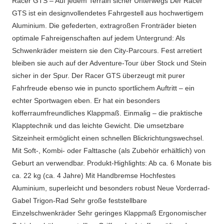
Racer GTS – Auf jedem Terrain sicher Unterwegs Der Racer
GTS ist ein designvollendetes Fahrgestell aus hochwertigem
Aluminium. Die gefederten, extragroßen Fronträder bieten
optimale Fahreigenschaften auf jedem Untergrund: Als
Schwenkräder meistern sie den City-Parcours. Fest arretiert
bleiben sie auch auf der Adventure-Tour über Stock und Stein
sicher in der Spur. Der Racer GTS überzeugt mit purer
Fahrfreude ebenso wie in puncto sportlichem Auftritt – ein
echter Sportwagen eben. Er hat ein besonders
kofferraumfreundliches Klappmaß. Einmalig – die praktische
Klapptechnik und das leichte Gewicht. Die umsetzbare
Sitzeinheit ermöglicht einen schnellen Blickrichtungswechsel.
Mit Soft-, Kombi- oder Falttasche (als Zubehör erhältlich) von
Geburt an verwendbar. Produkt-Highlights: Ab ca. 6 Monate bis
ca. 22 kg (ca. 4 Jahre) Mit Handbremse Hochfestes
Aluminium, superleicht und besonders robust Neue Vorderrad-
Gabel Trigon-Rad Sehr große feststellbare
Einzelschwenkräder Sehr geringes Klappmaß Ergonomischer