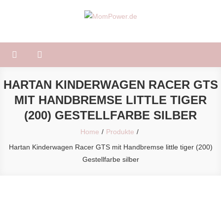
Skip
to
MomPower.de
Für Mütter und Kinder!
content
HARTAN KINDERWAGEN RACER GTS
MIT HANDBREMSE LITTLE TIGER
(200) GESTELLFARBE SILBER
Home
Produkte
Hartan Kinderwagen Racer GTS mit Handbremse little tiger (200)
Gestellfarbe silber