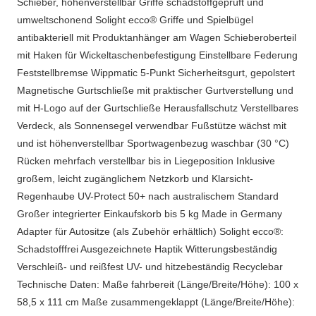
Schieber, höhenverstellbar Griffe schadstoffgeprüft und
umweltschonend Solight ecco® Griffe und Spielbügel
antibakteriell mit Produktanhänger am Wagen Schieberoberteil
mit Haken für Wickeltaschenbefestigung Einstellbare Federung
Feststellbremse Wippmatic 5-Punkt Sicherheitsgurt, gepolstert
Magnetische Gurtschließe mit praktischer Gurtverstellung und
mit H-Logo auf der Gurtschließe Herausfallschutz Verstellbares
Verdeck, als Sonnensegel verwendbar Fußstütze wächst mit
und ist höhenverstellbar Sportwagenbezug waschbar (30 °C)
Rücken mehrfach verstellbar bis in Liegeposition Inklusive
großem, leicht zugänglichem Netzkorb und Klarsicht-
Regenhaube UV-Protect 50+ nach australischem Standard
Großer integrierter Einkaufskorb bis 5 kg Made in Germany
Adapter für Autositze (als Zubehör erhältlich) Solight ecco®:
Schadstofffrei Ausgezeichnete Haptik Witterungsbeständig
Verschleiß- und reißfest UV- und hitzebeständig Recyclebar
Technische Daten: Maße fahrbereit (Länge/Breite/Höhe): 100 x
58,5 x 111 cm Maße zusammengeklappt (Länge/Breite/Höhe):