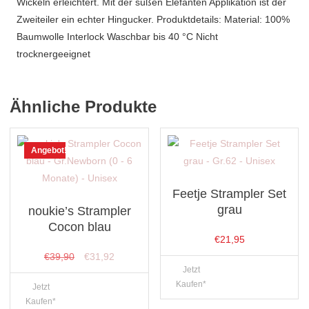
Wickeln erleichtert. Mit der süßen Elefanten Applikation ist der
Zweiteiler ein echter Hingucker. Produktdetails: Material: 100%
Baumwolle Interlock Waschbar bis 40 °C Nicht
trocknergeeignet
Ähnliche Produkte
Angebot!
Feetje Strampler Set
grau
noukie’s Strampler
Cocon blau
€
21,95
Ursprünglicher
Aktueller
€
39,90
€
31,92
Jetzt
Preis
Preis
Kaufen*
Jetzt
war:
ist:
Kaufen*
€39,90
€31,92.