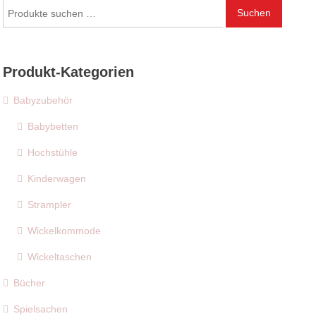
Suchen
Suchen
nach:
Produkt-Kategorien
Babyzubehör
Babybetten
Hochstühle
Kinderwagen
Strampler
Wickelkommode
Wickeltaschen
Bücher
Spielsachen