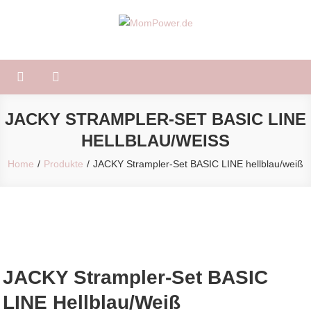
Skip
to
MomPower.de
Für Mütter und Kinder!
content
JACKY STRAMPLER-SET BASIC LINE
HELLBLAU/WEISS
Home
Produkte
JACKY Strampler-Set BASIC LINE hellblau/weiß
JACKY Strampler-Set BASIC
LINE Hellblau/weiß