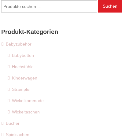
Suchen
Suchen
nach:
Produkt-Kategorien
Babyzubehör
Babybetten
Hochstühle
Kinderwagen
Strampler
Wickelkommode
Wickeltaschen
Bücher
Spielsachen