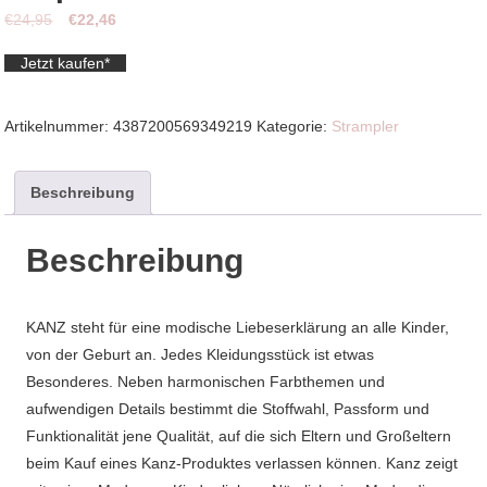
Ursprünglicher
Aktueller
€
24,95
€
22,46
Preis
Preis
Jetzt kaufen*
war:
ist:
€24,95
€22,46.
Artikelnummer:
4387200569349219
Kategorie:
Strampler
Beschreibung
Beschreibung
KANZ steht für eine modische Liebeserklärung an alle Kinder,
von der Geburt an. Jedes Kleidungsstück ist etwas
Besonderes. Neben harmonischen Farbthemen und
aufwendigen Details bestimmt die Stoffwahl, Passform und
Funktionalität jene Qualität, auf die sich Eltern und Großeltern
beim Kauf eines Kanz-Produktes verlassen können. Kanz zeigt