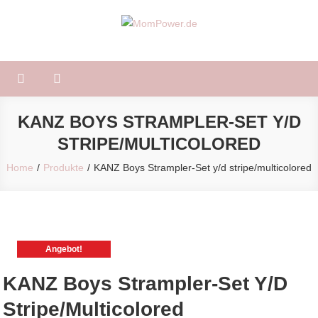
Skip
to
MomPower.de
Für Mütter und Kinder!
content
KANZ BOYS STRAMPLER-SET Y/D
STRIPE/MULTICOLORED
Home
Produkte
KANZ Boys Strampler-Set y/d stripe/multicolored
Angebot!
KANZ Boys Strampler-Set Y/d
Stripe/multicolored