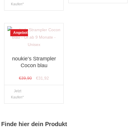
Kaufen*
Angebot!
noukie’s Strampler
Cocon blau
Ursprünglicher
Aktueller
€
39,90
€
31,92
Preis
Preis
Jetzt
war:
ist:
Kaufen*
€39,90
€31,92.
Finde hier dein Produkt