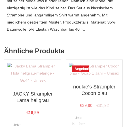
mit seiner Mode was Kinder lieben. Nämlich eine Mode, die
einzigartig ist wie das Kind selbst. Das Set aus klassischem
Strampler und langärmligem Shirt wärmt angenehm. Mit
niedlichem gestreiftem Muster. Produktdetails: Material: 95%
Baumwolle, 5% Elastan Waschbar bis 40 °C
Ähnliche Produkte
Angebot!
noukie’s Strampler
Cocon blau
JACKY Strampler
Lama hellgrau
Ursprünglicher
Aktueller
€
39,90
€
31,92
Preis
Preis
€
16,99
Jetzt
war:
ist:
Kaufen*
Jetzt
€39,90
€31,92.