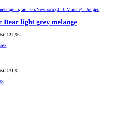
ear light grey melange
ist: €27,96.
ist: €31,92.