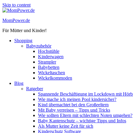
Skip to content
MomPower.de
Für Mütter und Kinder!
Shopping
Babyzubehör
Hochstühle
Kinderwagen
Strampler
Babybetten
Wickeltaschen
Wickelkommoden
Blog
Ratgeber
Spannende Beschäftigung im Lockdown mit Hörbü
Wie mache ich meinen Pool kindersicher?
Kind übernachtet bei den Großeeltern
Mit Baby verreisen – Tipps und Tricks
Wie sollten Eltern mit schlechten Noten umgehen?
Baby Kantenschutz – wichtige Tipps und Infos
Als Mutter keine Zeit für sich
Kinderschutz Software