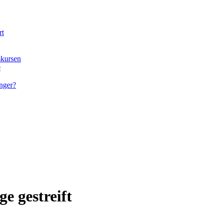
rt
skursen
0
nger?
e gestreift