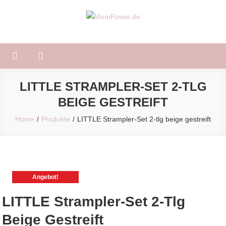
Skip
to
MomPower.de
Für Mütter und Kinder!
content
LITTLE STRAMPLER-SET 2-TLG
BEIGE GESTREIFT
Home
Produkte
LITTLE Strampler-Set 2-tlg beige gestreift
Angebot!
LITTLE Strampler-Set 2-Tlg
Beige Gestreift