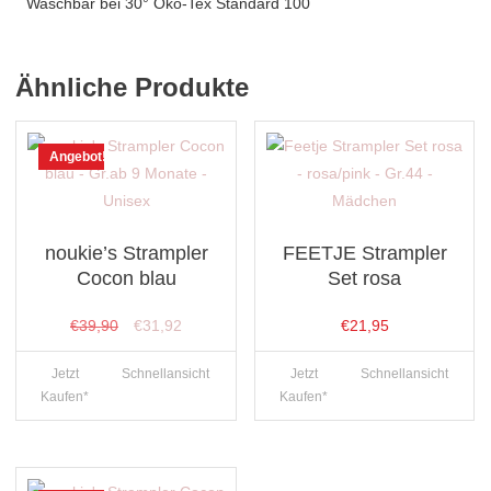
Waschbar bei 30° Öko-Tex Standard 100
Ähnliche Produkte
Angebot!
noukie’s Strampler
FEETJE Strampler
Cocon blau
Set rosa
Ursprünglicher
Aktueller
€
39,90
€
31,92
€
21,95
Preis
Preis
Jetzt
Schnellansicht
Jetzt
Schnellansicht
war:
ist:
Kaufen*
Kaufen*
€39,90
€31,92.