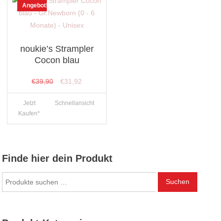
Angebot!
noukie’s Strampler
Cocon blau
Ursprünglicher
Aktueller
€
39,90
€
31,92
Preis
Preis
Jetzt
Schnellansicht
war:
ist:
Kaufen*
€39,90
€31,92.
Finde hier dein Produkt
Suchen
Suchen
nach: