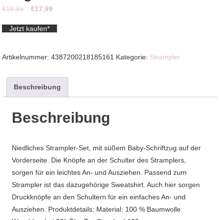
Ursprünglicher
Aktueller
€
19,99
€
17,99
Preis
Preis
Jetzt kaufen*
war:
ist:
€19,99
€17,99.
Artikelnummer:
4387200218185161
Kategorie:
Strampler
Beschreibung
Beschreibung
Niedliches Strampler-Set, mit süßem Baby-Schriftzug auf der
Vorderseite. Die Knöpfe an der Schulter des Stramplers,
sorgen für ein leichtes An- und Ausziehen. Passend zum
Strampler ist das dazugehörige Sweatshirt. Auch hier sorgen
Druckknöpfe an den Schultern für ein einfaches An- und
Ausziehen. Produktdetails: Material: 100 % Baumwolle