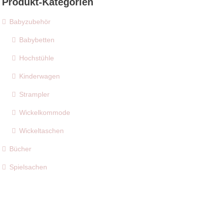
Produkt-Kategorien
Babyzubehör
Babybetten
Hochstühle
Kinderwagen
Strampler
Wickelkommode
Wickeltaschen
Bücher
Spielsachen