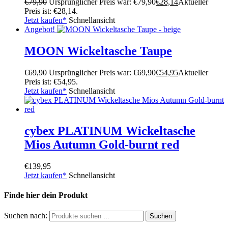
€
79,90
Ursprünglicher Preis war: €79,90
€
28,14
Aktueller
Preis ist: €28,14.
Jetzt kaufen*
Schnellansicht
Angebot!
MOON Wickeltasche Taupe
€
69,90
Ursprünglicher Preis war: €69,90
€
54,95
Aktueller
Preis ist: €54,95.
Jetzt kaufen*
Schnellansicht
cybex PLATINUM Wickeltasche
Mios Autumn Gold-burnt red
€
139,95
Jetzt kaufen*
Schnellansicht
Finde hier dein Produkt
Suchen nach:
Suchen