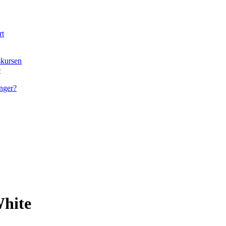
rt
skursen
0
nger?
White