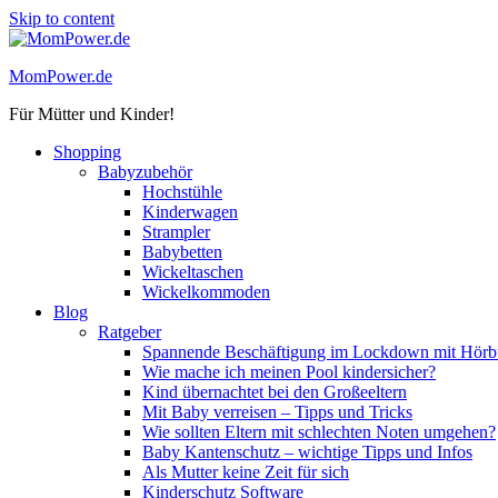
Skip to content
MomPower.de
Für Mütter und Kinder!
Shopping
Babyzubehör
Hochstühle
Kinderwagen
Strampler
Babybetten
Wickeltaschen
Wickelkommoden
Blog
Ratgeber
Spannende Beschäftigung im Lockdown mit Hörbü
Wie mache ich meinen Pool kindersicher?
Kind übernachtet bei den Großeeltern
Mit Baby verreisen – Tipps und Tricks
Wie sollten Eltern mit schlechten Noten umgehen?
Baby Kantenschutz – wichtige Tipps und Infos
Als Mutter keine Zeit für sich
Kinderschutz Software