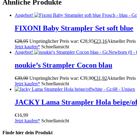
Ähnliche Produkte
Angebot!
FIXONI Baby Strampler Set soft blue
€
28,95
Ursprünglicher Preis war: €28,95
€
23,16
Aktueller Preis 
Jetzt kaufen*
Schnellansicht
Angebot!
noukie’s Strampler Cocon blau
€
39,90
Ursprünglicher Preis war: €39,90
€
31,92
Aktueller Preis 
Jetzt kaufen*
Schnellansicht
JACKY Lama Strampler Hola beige/of
€
16,99
Jetzt kaufen*
Schnellansicht
Finde hier dein Produkt