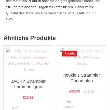
des Materials ist durch höchste Sorgfalt gekennzeichnet, um
Stil und praktisches Tragen zu kombinieren. Dabei ist die
Qualität des Materials eine wesentliche Voraussetzung für
OVS.
Ähnliche Produkte
Angebot!
noukie’s Strampler
Cocon blau
JACKY Strampler
Lama hellgrau
Ursprünglicher
Aktueller
€
39,90
€
31,92
Preis
Preis
€
16,99
Jetzt
war:
ist:
Kaufen*
Jetzt
€39,90
€31,92.