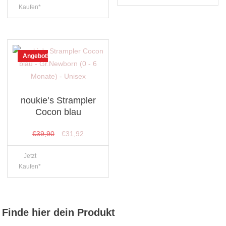
Kaufen*
Angebot!
noukie’s Strampler
Cocon blau
Ursprünglicher
Aktueller
€
39,90
€
31,92
Preis
Preis
Jetzt
war:
ist:
Kaufen*
€39,90
€31,92.
Finde hier dein Produkt