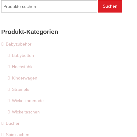
Suchen
Suchen
nach:
Produkt-Kategorien
Babyzubehör
Babybetten
Hochstühle
Kinderwagen
Strampler
Wickelkommode
Wickeltaschen
Bücher
Spielsachen