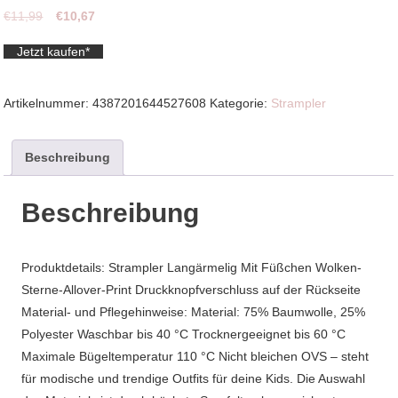
Ursprünglicher
Aktueller
€
11,99
€
10,67
Preis
Preis
Jetzt kaufen*
war:
ist:
€11,99
€10,67.
Artikelnummer:
4387201644527608
Kategorie:
Strampler
Beschreibung
Beschreibung
Produktdetails: Strampler Langärmelig Mit Füßchen Wolken-
Sterne-Allover-Print Druckknopfverschluss auf der Rückseite
Material- und Pflegehinweise: Material: 75% Baumwolle, 25%
Polyester Waschbar bis 40 °C Trocknergeeignet bis 60 °C
Maximale Bügeltemperatur 110 °C Nicht bleichen OVS – steht
für modische und trendige Outfits für deine Kids. Die Auswahl