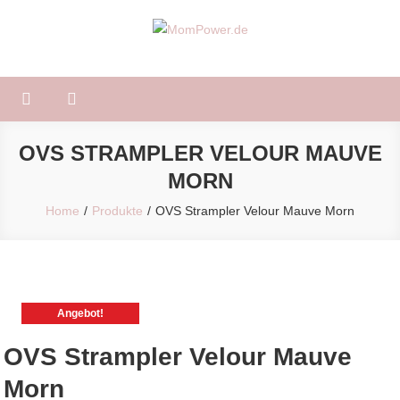
Skip
to
MomPower.de
Für Mütter und Kinder!
content
OVS STRAMPLER VELOUR MAUVE
MORN
Home
Produkte
OVS Strampler Velour Mauve Morn
Angebot!
OVS Strampler Velour Mauve
Morn