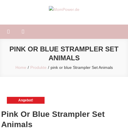
Skip
to
MomPower.de
Für Mütter und Kinder!
content
PINK OR BLUE STRAMPLER SET
ANIMALS
Home
Produkte
pink or blue Strampler Set Animals
Angebot!
Pink Or Blue Strampler Set
Animals