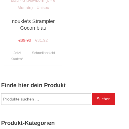
noukie’s Strampler
Cocon blau
Ursprünglicher
Aktueller
€
39,90
€
31,92
Preis
Preis
Jetzt
Schnellansicht
war:
ist:
Kaufen*
€39,90
€31,92.
Finde hier dein Produkt
Suchen
Suchen
nach:
Produkt-Kategorien