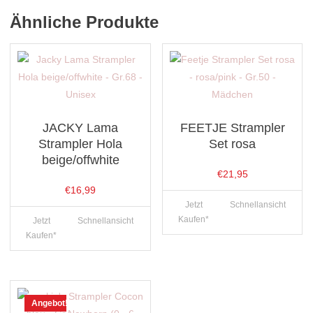
Ähnliche Produkte
JACKY Lama
FEETJE Strampler
Strampler Hola
Set rosa
beige/offwhite
€
21,95
€
16,99
Jetzt
Schnellansicht
Kaufen*
Jetzt
Schnellansicht
Kaufen*
Angebot!