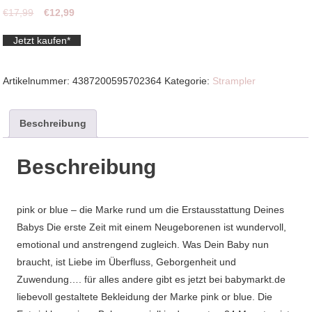
Ursprünglicher
Aktueller
€
17,99
€
12,99
Preis
Preis
Jetzt kaufen*
war:
ist:
€17,99
€12,99.
Artikelnummer:
4387200595702364
Kategorie:
Strampler
Beschreibung
Beschreibung
pink or blue – die Marke rund um die Erstausstattung Deines
Babys Die erste Zeit mit einem Neugeborenen ist wundervoll,
emotional und anstrengend zugleich. Was Dein Baby nun
braucht, ist Liebe im Überfluss, Geborgenheit und
Zuwendung…. für alles andere gibt es jetzt bei babymarkt.de
liebevoll gestaltete Bekleidung der Marke pink or blue. Die