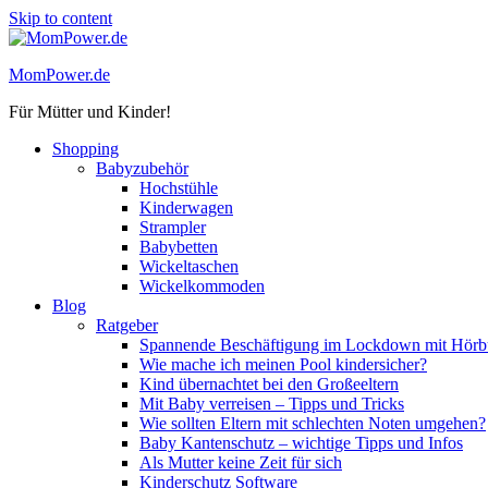
Skip to content
MomPower.de
Für Mütter und Kinder!
Shopping
Babyzubehör
Hochstühle
Kinderwagen
Strampler
Babybetten
Wickeltaschen
Wickelkommoden
Blog
Ratgeber
Spannende Beschäftigung im Lockdown mit Hörbü
Wie mache ich meinen Pool kindersicher?
Kind übernachtet bei den Großeeltern
Mit Baby verreisen – Tipps und Tricks
Wie sollten Eltern mit schlechten Noten umgehen?
Baby Kantenschutz – wichtige Tipps und Infos
Als Mutter keine Zeit für sich
Kinderschutz Software