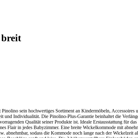
breit
tet Pinolino sein hochwertiges Sortiment an Kindermöbeln, Accessoires 
eit und Individualität. Die Pinolino-Plus-Garantie beinhaltet die Verlä
rragenden Qualität seiner Produkte ist. Ideale Erstausstattung für d
imes Flair in jedes Babyzimmer. Eine breite Wickelkommode mit abneh
r bzw. abnehmbar, sodass die Kommode noch lange nach der Wickelzeit 