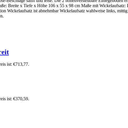
e-Beschläge sanft und leise. Die 2 höhenverstellbare Einlegeböden erm
 Maße: Breite x Tiefe x Höhe 106 x 55 x 98 cm Maße mit Wickelaufsatz:
ion Wickelaufsatz ist abnehmbar Wickelaufsatz wahlweise links, mitti
en.
eit
eis ist: €713,77.
eis ist: €370,59.