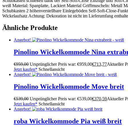
Schubkasten schließen dank der Self-Soft-Close Einzüge und Soft-Clos
weiß Material: Spanplatte, Lackiert Material Griffmuscheln: Metall
Schubkasten 2 höhenverstellbare Einlegeböden Self-Soft-Close-Funkt
Wickelaufsatz Achtung: Dekoration ist nicht im Lieferumfang enthalt
Ähnliche Produkte
Angebot!
Pinolino Wickelkommode Nina extrabr
€
959,00
Ursprünglicher Preis war: €959,00
€
713,77
Aktueller Pr
Jetzt kaufen*
Schnellansicht
Angebot!
Pinolino Wickelkommode Move breit
€
539,00
Ursprünglicher Preis war: €539,00
€
370,59
Aktueller Pr
Jetzt kaufen*
Schnellansicht
Angebot!
roba Wickelkommode Pia weiß breit