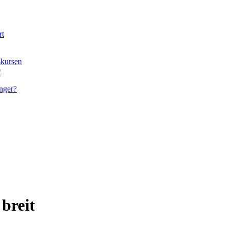
rt
skursen
0
nger?
breit