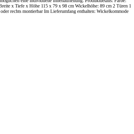
öglichen eine individuelle Innenaufteilung. Produktdetails: Farbe:
 Breite x Tiefe x Höhe 115 x 79 x 98 cm Wickelhöhe: 89 cm 2 Türen 1
g oder rechts montierbar Im Lieferumfang enthalten: Wickelkommode