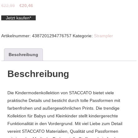
Ursprünglicher
Aktueller
€
22,99
€
20,46
Preis
Preis
Jetzt kaufen*
war:
ist:
€22,99
€20,46.
Artikelnummer:
4387201294776757
Kategorie:
Strampler
Beschreibung
Beschreibung
Die Kindermodenkollektion von STACCATO bietet viele
praktische Details und besticht durch tolle Passformen mit
farbenfrohen und außergewöhnlichen Prints. Die trendige
Kollektion für Babys und Kleinkinder stellt kindergerechte
Funktionalität in den Vordergrund. Mit viel Liebe zum Detail
vereint STACCATO Materialien, Qualität und Passformen