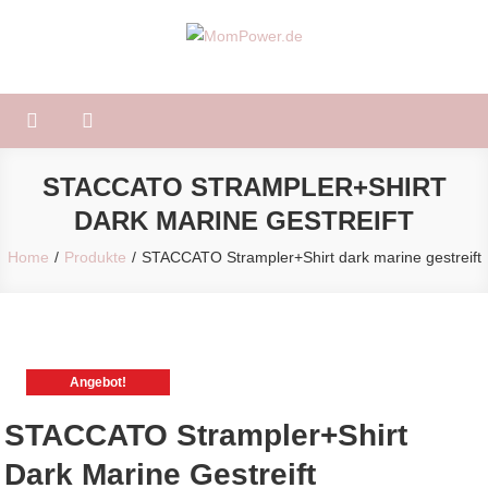
Skip
to
MomPower.de
Für Mütter und Kinder!
content
STACCATO STRAMPLER+SHIRT
DARK MARINE GESTREIFT
Home
Produkte
STACCATO Strampler+Shirt dark marine gestreift
Angebot!
STACCATO Strampler+Shirt
Dark Marine Gestreift