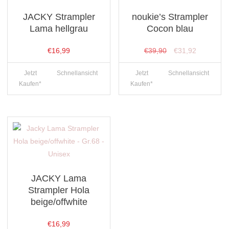
JACKY Strampler
noukie’s Strampler
Lama hellgrau
Cocon blau
Ursprünglicher
Aktueller
€
16,99
€
39,90
€
31,92
Preis
Preis
Jetzt
Schnellansicht
Jetzt
Schnellansicht
war:
ist:
Kaufen*
Kaufen*
€39,90
€31,92.
JACKY Lama
Strampler Hola
beige/offwhite
€
16,99