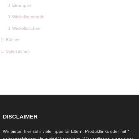
Strampler
Wickelkommode
Wickeltaschen
Bücher
Spielsachen
DISCLAIMER
Wir bieten hier sehr viele Tipps für Eltern. Produktlinks oder mit *
gekennzeichnete Links sind Werbelinks. Wir verdienen, wenn über