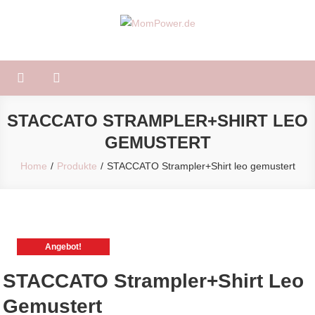
Skip
to
MomPower.de
Für Mütter und Kinder!
content
STACCATO STRAMPLER+SHIRT LEO
GEMUSTERT
Home
Produkte
STACCATO Strampler+Shirt leo gemustert
Angebot!
STACCATO Strampler+Shirt Leo
Gemustert