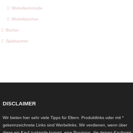
Wickelkommode
Wickeltaschen
Bücher
Spielsachen
DISCLAIMER
Wir bieten hier sehr viele Tipps für Eltern. Produktlinks oder mit *
gekennzeichnete Links sind Werbelinks. Wir verdienen, wenn über
diese ein Kauf zustande kommt, eine Provision, die deinen Kaufpreis