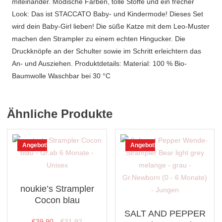
miteinander. Modische Farben, tolle Stoffe und ein frecher
Look: Das ist STACCATO Baby- und Kindermode! Dieses Set
wird dein Baby-Girl lieben! Die süße Katze mit dem Leo-Muster
machen den Strampler zu einem echten Hingucker. Die
Druckknöpfe an der Schulter sowie im Schritt erleichtern das
An- und Ausziehen. Produktdetails: Material: 100 % Bio-
Baumwolle Waschbar bei 30 °C
Ähnliche Produkte
Angebot!
Angebot!
noukie’s Strampler
Cocon blau
SALT AND PEPPER
Ursprünglicher
Aktueller
€
39,90
€
31,92