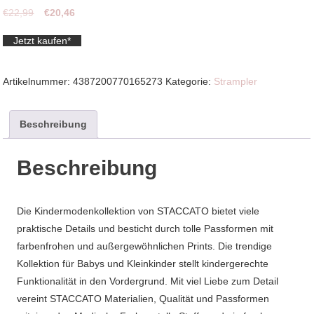
Ursprünglicher
Aktueller
€
22,99
€
20,46
Preis
Preis
Jetzt kaufen*
war:
ist:
€22,99
€20,46.
Artikelnummer:
4387200770165273
Kategorie:
Strampler
Beschreibung
Beschreibung
Die Kindermodenkollektion von STACCATO bietet viele
praktische Details und besticht durch tolle Passformen mit
farbenfrohen und außergewöhnlichen Prints. Die trendige
Kollektion für Babys und Kleinkinder stellt kindergerechte
Funktionalität in den Vordergrund. Mit viel Liebe zum Detail
vereint STACCATO Materialien, Qualität und Passformen