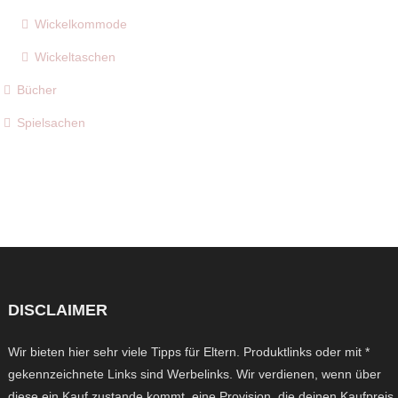
Wickelkommode
Wickeltaschen
Bücher
Spielsachen
DISCLAIMER
Wir bieten hier sehr viele Tipps für Eltern. Produktlinks oder mit *
gekennzeichnete Links sind Werbelinks. Wir verdienen, wenn über
diese ein Kauf zustande kommt, eine Provision, die deinen Kaufpreis