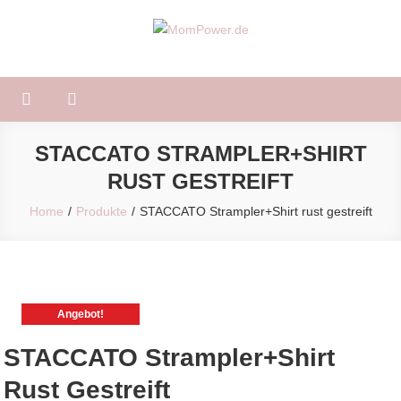
Skip
to
MomPower.de
Für Mütter und Kinder!
content
STACCATO STRAMPLER+SHIRT
RUST GESTREIFT
Home
Produkte
STACCATO Strampler+Shirt rust gestreift
Angebot!
STACCATO Strampler+Shirt
Rust Gestreift