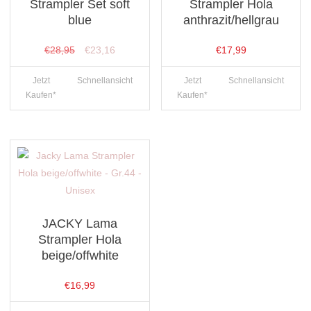
Strampler Set soft
Strampler Hola
blue
anthrazit/hellgrau
Ursprünglicher
Aktueller
€
28,95
€
23,16
€
17,99
Preis
Preis
Jetzt
Schnellansicht
Jetzt
Schnellansicht
war:
ist:
Kaufen*
Kaufen*
€28,95
€23,16.
JACKY Lama
Strampler Hola
beige/offwhite
€
16,99