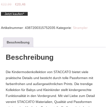
Ursprünglicher
Aktueller
€
22,99
€
20,46
Preis
Preis
Jetzt kaufen*
war:
ist:
€22,99
€20,46.
Artikelnummer:
4387200315752035
Kategorie:
Strampler
Beschreibung
Beschreibung
Die Kindermodenkollektion von STACCATO bietet viele
praktische Details und besticht durch tolle Passformen mit
farbenfrohen und außergewöhnlichen Prints. Die trendige
Kollektion für Babys und Kleinkinder stellt kindergerechte
Funktionalität in den Vordergrund. Mit viel Liebe zum Detail
vereint STACCATO Materialien, Qualität und Passformen