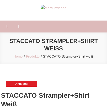
Skip
to
MomPower.de
Für Mütter und Kinder!
content
STACCATO STRAMPLER+SHIRT
WEISS
Home
Produkte
STACCATO Strampler+Shirt weiß
Angebot!
STACCATO Strampler+Shirt
Weiß