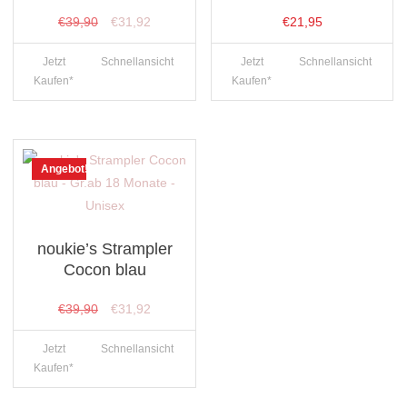
Ursprünglicher
Aktueller
€
39,90
€
31,92
€
21,95
Preis
Preis
Jetzt
Schnellansicht
Jetzt
Schnellansicht
war:
ist:
Kaufen*
Kaufen*
€39,90
€31,92.
Angebot!
noukie’s Strampler
Cocon blau
Ursprünglicher
Aktueller
€
39,90
€
31,92
Preis
Preis
Jetzt
Schnellansicht
war:
ist:
Kaufen*
€39,90
€31,92.