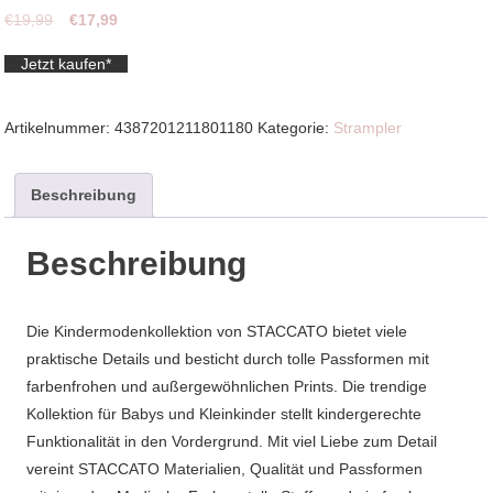
Ursprünglicher
Aktueller
€
19,99
€
17,99
Preis
Preis
Jetzt kaufen*
war:
ist:
€19,99
€17,99.
Artikelnummer:
4387201211801180
Kategorie:
Strampler
Beschreibung
Beschreibung
Die Kindermodenkollektion von STACCATO bietet viele
praktische Details und besticht durch tolle Passformen mit
farbenfrohen und außergewöhnlichen Prints. Die trendige
Kollektion für Babys und Kleinkinder stellt kindergerechte
Funktionalität in den Vordergrund. Mit viel Liebe zum Detail
vereint STACCATO Materialien, Qualität und Passformen