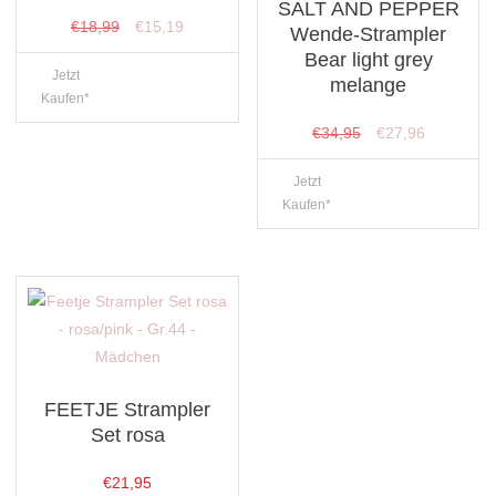
SALT AND PEPPER
Ursprünglicher
Aktueller
€
18,99
€
15,19
Wende-Strampler
Preis
Preis
Bear light grey
Jetzt
war:
ist:
melange
Kaufen*
€18,99
€15,19.
Ursprünglicher
Aktueller
€
34,95
€
27,96
Preis
Preis
Jetzt
war:
ist:
Kaufen*
€34,95
€27,96.
FEETJE Strampler
Set rosa
€
21,95