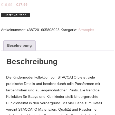
Ursprünglicher
Aktueller
€
19,99
€
17,99
Preis
Preis
Jetzt kaufen*
war:
ist:
€19,99
€17,99.
Artikelnummer:
4387201605808023
Kategorie:
Strampler
Beschreibung
Beschreibung
Die Kindermodenkollektion von STACCATO bietet viele
praktische Details und besticht durch tolle Passformen mit
farbenfrohen und außergewöhnlichen Prints. Die trendige
Kollektion für Babys und Kleinkinder stellt kindergerechte
Funktionalität in den Vordergrund. Mit viel Liebe zum Detail
vereint STACCATO Materialien, Qualität und Passformen