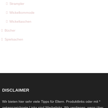
Strampler
Wickelkommode
Wickeltaschen
Bücher
Spielsachen
DISCLAIMER
Wir bieten hier sehr viele Tipps für Eltern. Produktlinks oder mit *
gekennzeichnete Links sind Werbelinks. Wir verdienen, wenn über