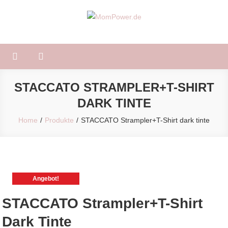
Skip
to
MomPower.de
Für Mütter und Kinder!
content
STACCATO STRAMPLER+T-SHIRT
DARK TINTE
Home
Produkte
STACCATO Strampler+T-Shirt dark tinte
Angebot!
STACCATO Strampler+T-Shirt
Dark Tinte