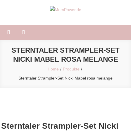
Skip
to
MomPower.de
Für Mütter und Kinder!
content
STERNTALER STRAMPLER-SET
NICKI MABEL ROSA MELANGE
Home
Produkte
Sterntaler Strampler-Set Nicki Mabel rosa melange
Sterntaler Strampler-Set Nicki