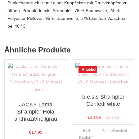
Pünktchendruck ist mit einer Knopfleiste mit Druckknöpfen zu
öffnen. Produktdetails: Strampler: 76 % Baumwolle, 24 %
Polyester Pullover: 95 % Baumwolle, 5 % Elasthan Waschbar
bei 40 °C
Ähnliche Produkte
Angebot!
b.e.s.s Strampler
Confetti white
JACKY Lama
Strampler Hola
Ursprünglicher
Aktueller
€
18,99
€
15,19
anthrazit/hellgrau
Preis
Preis
Jetzt
Schnellansicht
€
17,99
war:
ist:
Kaufen*