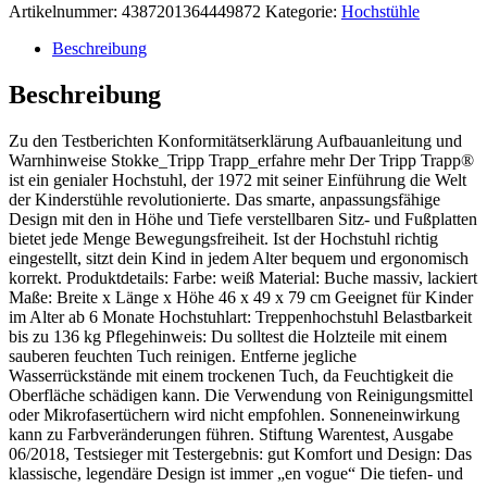
Artikelnummer:
4387201364449872
Kategorie:
Hochstühle
Beschreibung
Beschreibung
Zu den Testberichten Konformitätserklärung Aufbauanleitung und
Warnhinweise Stokke_Tripp Trapp_erfahre mehr Der Tripp Trapp®
ist ein genialer Hochstuhl, der 1972 mit seiner Einführung die Welt
der Kinderstühle revolutionierte. Das smarte, anpassungsfähige
Design mit den in Höhe und Tiefe verstellbaren Sitz- und Fußplatten
bietet jede Menge Bewegungsfreiheit. Ist der Hochstuhl richtig
eingestellt, sitzt dein Kind in jedem Alter bequem und ergonomisch
korrekt. Produktdetails: Farbe: weiß Material: Buche massiv, lackiert
Maße: Breite x Länge x Höhe 46 x 49 x 79 cm Geeignet für Kinder
im Alter ab 6 Monate Hochstuhlart: Treppenhochstuhl Belastbarkeit
bis zu 136 kg Pflegehinweis: Du solltest die Holzteile mit einem
sauberen feuchten Tuch reinigen. Entferne jegliche
Wasserrückstände mit einem trockenen Tuch, da Feuchtigkeit die
Oberfläche schädigen kann. Die Verwendung von Reinigungsmittel
oder Mikrofasertüchern wird nicht empfohlen. Sonneneinwirkung
kann zu Farbveränderungen führen. Stiftung Warentest, Ausgabe
06/2018, Testsieger mit Testergebnis: gut Komfort und Design: Das
klassische, legendäre Design ist immer „en vogue“ Die tiefen- und