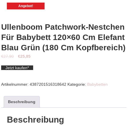
Angebot!
Ullenboom Patchwork-Nestchen
Für Babybett 120×60 Cm Elefant
Blau Grün (180 Cm Kopfbereich)
Ursprünglicher
Aktueller
€
27,90
€
25,85
Preis
Preis
Jetzt kaufen*
war:
ist:
€27,90
€25,85.
Artikelnummer:
4387201516318642
Kategorie:
Babybetten
Beschreibung
Beschreibung