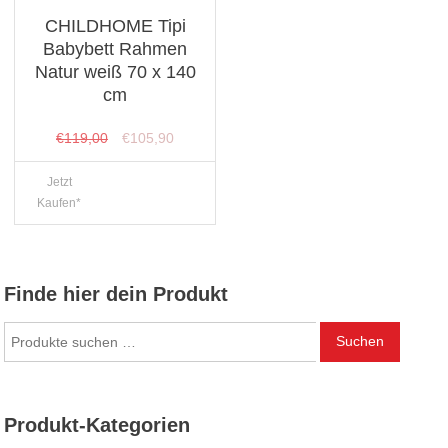
CHILDHOME Tipi
Babybett Rahmen
Natur weiß 70 x 140
cm
Ursprünglicher
Aktueller
€
119,00
€
105,90
Preis
Preis
Jetzt
war:
ist:
Kaufen*
€119,00
€105,90.
Finde hier dein Produkt
Suchen
Suchen
nach:
Produkt-Kategorien