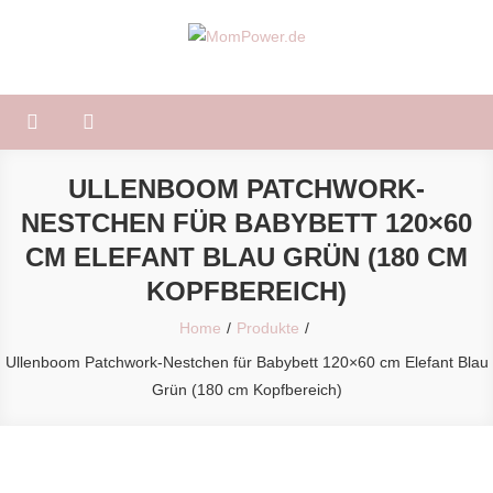
Skip
to
MomPower.de
Für Mütter und Kinder!
content
ULLENBOOM PATCHWORK-
NESTCHEN FÜR BABYBETT 120×60
CM ELEFANT BLAU GRÜN (180 CM
KOPFBEREICH)
Home
Produkte
Ullenboom Patchwork-Nestchen für Babybett 120×60 cm Elefant Blau
Grün (180 cm Kopfbereich)