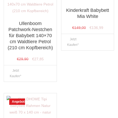
Kinderkraft Babybett
Mia White
Ullenboom
Ursprünglicher
Aktueller
€
149,00
€
136,99
Patchwork-Nestchen
Preis
Preis
für Babybett 140×70
Jetzt
war:
ist:
cm Waldtiere Petrol
Kaufen*
(210 cm Kopfbereich)
€149,00
€136,99.
Ursprünglicher
Aktueller
€
29,90
€
27,85
Preis
Preis
Jetzt
war:
ist:
Kaufen*
€29,90
€27,85.
Angebot!