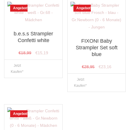
Angebot!
Angebot!
b.e.s.s Strampler
Confetti white
FIXONI Baby
Strampler Set soft
Ursprünglicher
Aktueller
€
18,99
€
15,19
blue
Preis
Preis
Jetzt
Ursprünglicher
Aktueller
€
28,95
€
23,16
war:
ist:
Kaufen*
Preis
Preis
€18,99
€15,19.
Jetzt
war:
ist:
Kaufen*
€28,95
€23,16.
Angebot!