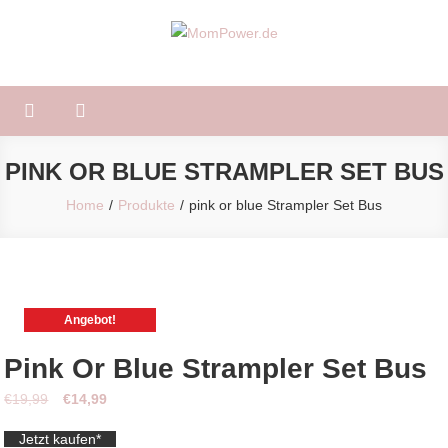
Skip
to
MomPower.de
Für Mütter und Kinder!
content
PINK OR BLUE STRAMPLER SET BUS
Home
Produkte
pink or blue Strampler Set Bus
Angebot!
Pink Or Blue Strampler Set Bus
Ursprünglicher
Aktueller
€
19,99
€
14,99
Preis
Preis
Jetzt kaufen*
war:
ist: