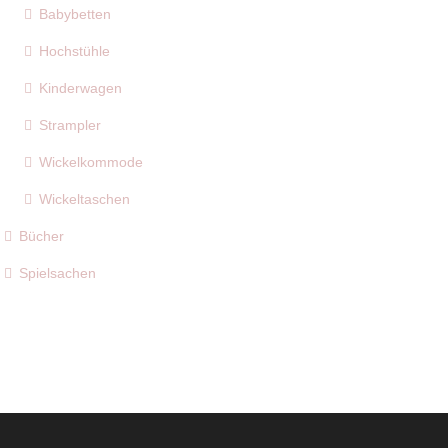
Babybetten
Hochstühle
Kinderwagen
Strampler
Wickelkommode
Wickeltaschen
Bücher
Spielsachen