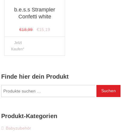
b.e.s.s Strampler
Confetti white
Ursprünglicher
Aktueller
€
18,99
€
15,19
Preis
Preis
Jetzt
war:
ist:
Kaufen*
€18,99
€15,19.
Finde hier dein Produkt
Suchen
Suchen
nach:
Produkt-Kategorien
Babyzubehör