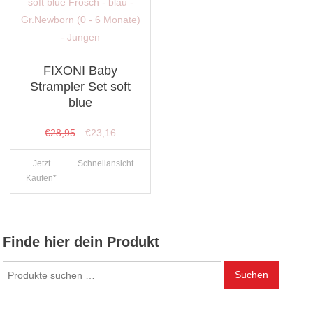
FIXONI Baby
Strampler Set soft
blue
Ursprünglicher
Aktueller
€
28,95
€
23,16
Preis
Preis
Jetzt
Schnellansicht
war:
ist:
Kaufen*
€28,95
€23,16.
Finde hier dein Produkt
Suchen
Suchen
nach: