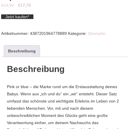
Ursprünglicher
Aktueller
€
19,99
€
17,79
Preis
Preis
Jetzt kaufen*
war:
ist:
€19,99
€17,79.
Artikelnummer:
4387201964778889
Kategorie:
Strampler
Beschreibung
Beschreibung
Pink or blue – die Marke rund um die Erstausstattung deines
Babys. Wenn aus „ich und du“ ein „wir“ entsteht. Dieser Satz
umfasst das schönste und wichtigste Erlebnis im Leben von 2
liebenden Menschen. Vor, mit und nach diesem
unbeschreiblichen Moment des Glücks geht eine große
Verantwortung einher, um deinem Nachwuchs das