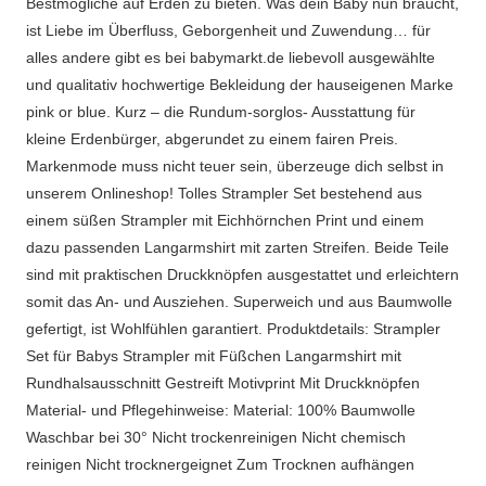
Bestmögliche auf Erden zu bieten. Was dein Baby nun braucht,
ist Liebe im Überfluss, Geborgenheit und Zuwendung… für
alles andere gibt es bei babymarkt.de liebevoll ausgewählte
und qualitativ hochwertige Bekleidung der hauseigenen Marke
pink or blue. Kurz – die Rundum-sorglos- Ausstattung für
kleine Erdenbürger, abgerundet zu einem fairen Preis.
Markenmode muss nicht teuer sein, überzeuge dich selbst in
unserem Onlineshop! Tolles Strampler Set bestehend aus
einem süßen Strampler mit Eichhörnchen Print und einem
dazu passenden Langarmshirt mit zarten Streifen. Beide Teile
sind mit praktischen Druckknöpfen ausgestattet und erleichtern
somit das An- und Ausziehen. Superweich und aus Baumwolle
gefertigt, ist Wohlfühlen garantiert. Produktdetails: Strampler
Set für Babys Strampler mit Füßchen Langarmshirt mit
Rundhalsausschnitt Gestreift Motivprint Mit Druckknöpfen
Material- und Pflegehinweise: Material: 100% Baumwolle
Waschbar bei 30° Nicht trockenreinigen Nicht chemisch
reinigen Nicht trocknergeignet Zum Trocknen aufhängen