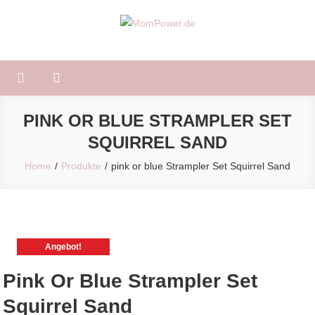
Skip
to
MomPower.de
Für Mütter und Kinder!
content
PINK OR BLUE STRAMPLER SET
SQUIRREL SAND
Home
Produkte
pink or blue Strampler Set Squirrel Sand
Angebot!
Pink Or Blue Strampler Set
Squirrel Sand