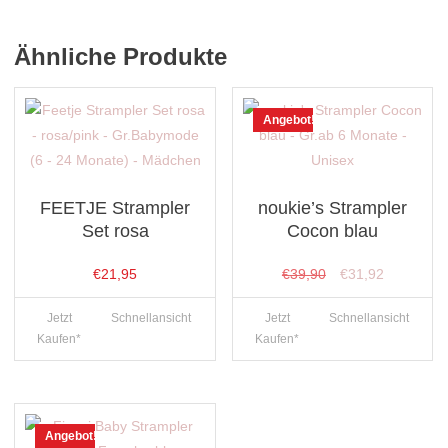
Ähnliche Produkte
Angebot!
FEETJE Strampler
noukie’s Strampler
Set rosa
Cocon blau
Ursprünglicher
Aktueller
€
21,95
€
39,90
€
31,92
Preis
Preis
Jetzt
Schnellansicht
Jetzt
Schnellansicht
war:
ist:
Kaufen*
Kaufen*
€39,90
€31,92.
Angebot!