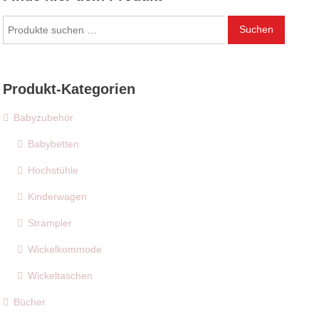
Suchen
Suchen
nach:
Produkt-Kategorien
Babyzubehör
Babybetten
Hochstühle
Kinderwagen
Strampler
Wickelkommode
Wickeltaschen
Bücher