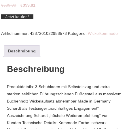
Ursprünglicher
Aktueller
€
539,00
€
359,81
Preis
Preis
Jetzt kaufen*
war:
ist:
€539,00
€359,81.
Artikelnummer:
4387201022988573
Kategorie:
Wickelkommode
Beschreibung
Beschreibung
Produktdetails: 3 Schubladen mit Selbsteinzug und extra
starken seitlichen Führungsschienen Fußgestell aus massivem
Buchenholz Wickelaufsatz abnehmbar Made in Germany
Schardt als Testsieger „nachhaltiges Engagement“
Auszeichnung Schardt „höchste Weiterempfehlung“ von
Kunden Technische Details: Kommode Farbe: schwarz