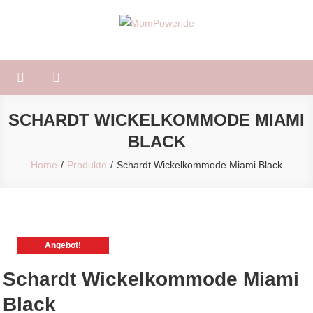
Skip
to
MomPower.de
Für Mütter und Kinder!
content
SCHARDT WICKELKOMMODE MIAMI
BLACK
Home
Produkte
Schardt Wickelkommode Miami Black
Angebot!
Schardt Wickelkommode Miami
Black