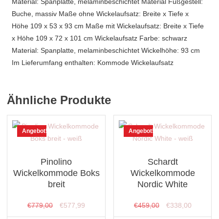
Material: Spanplatte, melaminbeschichtet Material Fußgestell:
Buche, massiv Maße ohne Wickelaufsatz: Breite x Tiefe x
Höhe 109 x 53 x 93 cm Maße mit Wickelaufsatz: Breite x Tiefe
x Höhe 109 x 72 x 101 cm Wickelaufsatz Farbe: schwarz
Material: Spanplatte, melaminbeschichtet Wickelhöhe: 93 cm
Im Lieferumfang enthalten: Kommode Wickelaufsatz
Ähnliche Produkte
Angebot!
Angebot!
Pinolino
Schardt
Wickelkommode Boks
Wickelkommode
breit
Nordic White
Ursprünglicher
Aktueller
Ursprünglicher
Aktueller
€
779,00
€
577,99
€
459,00
€
338,00
Preis
Preis
Preis
Preis