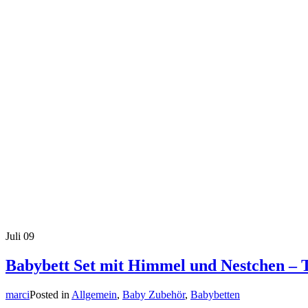
Juli
09
Babybett Set mit Himmel und Nestchen – 
marci
Posted in
Allgemein
,
Baby Zubehör
,
Babybetten