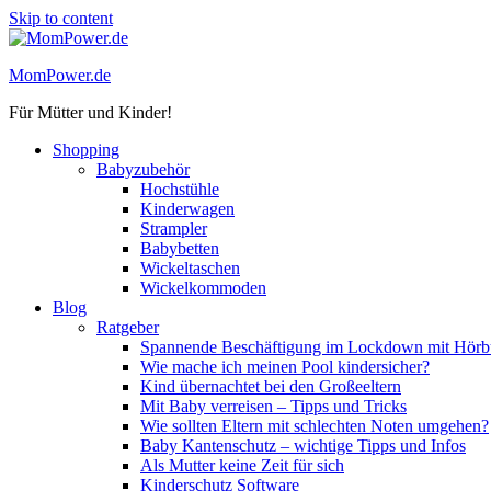
Skip to content
MomPower.de
Für Mütter und Kinder!
Shopping
Babyzubehör
Hochstühle
Kinderwagen
Strampler
Babybetten
Wickeltaschen
Wickelkommoden
Blog
Ratgeber
Spannende Beschäftigung im Lockdown mit Hörbü
Wie mache ich meinen Pool kindersicher?
Kind übernachtet bei den Großeeltern
Mit Baby verreisen – Tipps und Tricks
Wie sollten Eltern mit schlechten Noten umgehen?
Baby Kantenschutz – wichtige Tipps und Infos
Als Mutter keine Zeit für sich
Kinderschutz Software